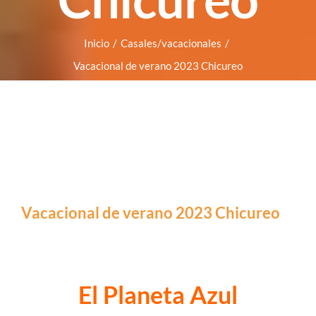
Inicio
/
Casales/vacacionales
/
Vacacional de verano 2023 Chicureo
Vacacional de verano 2023 Chicureo
El Planeta Azul