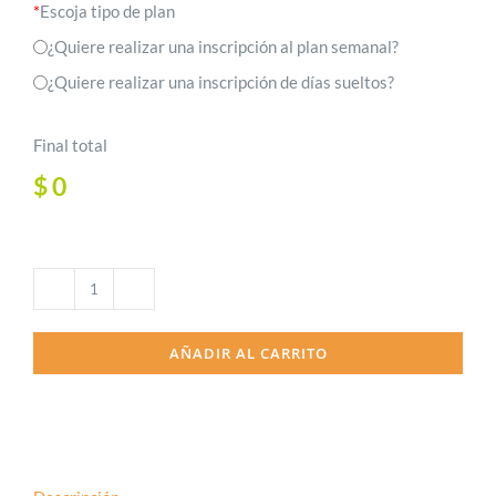
*
Escoja tipo de plan
¿Quiere realizar una inscripción al plan semanal?
¿Quiere realizar una inscripción de días sueltos?
Final total
$
0
Vacacional
de
AÑADIR AL CARRITO
verano
2023
Chicureo
cantidad