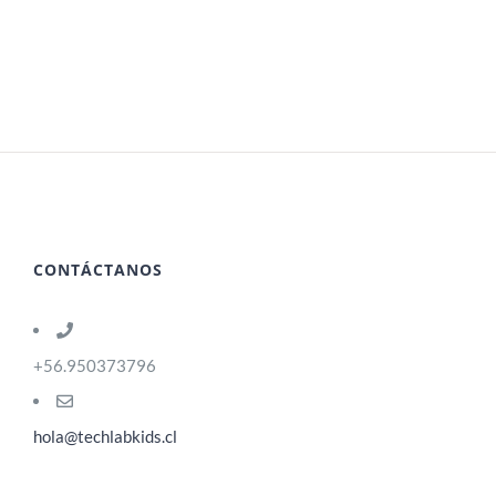
CONTÁCTANOS
+56.950373796
hola@techlabkids.cl