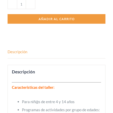
Vacacional
de
AÑADIR AL CARRITO
Navidad
2025
cantidad
Descripción
Descripción
Características del taller:
Para niñ@s de entre 4 y 14 años
Programas de actividades por grupo de edades: