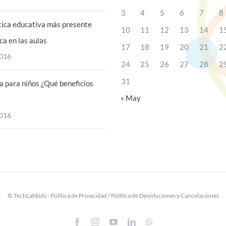
3
4
5
6
7
8
tica educativa más presente
10
11
12
13
14
1
ca en las aulas
17
18
19
20
21
2
016
24
25
26
27
28
2
31
a para niños ¿Qué beneficios
« May
016
© TechLabkids -
Política de Privacidad
/
Política de Devoluciones y Cancelaciones
Facebook
Instagram
YouTube
LinkedIn
WhatsApp