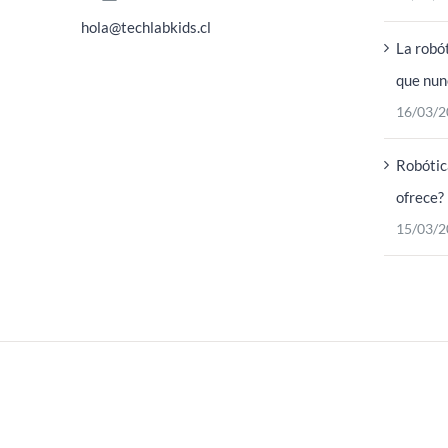
hola@techlabkids.cl
La robó
que nun
16/03/2
Robótic
ofrece?
15/03/2