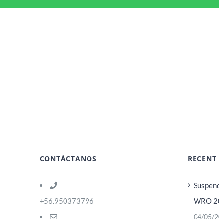
CONTÁCTANOS
RECENT
Suspend
+56.950373796
WRO 2
04/05/2