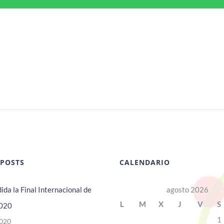
 POSTS
CALENDARIO
ida la Final Internacional de
agosto 2026
L
M
X
J
V
S
020
1
020