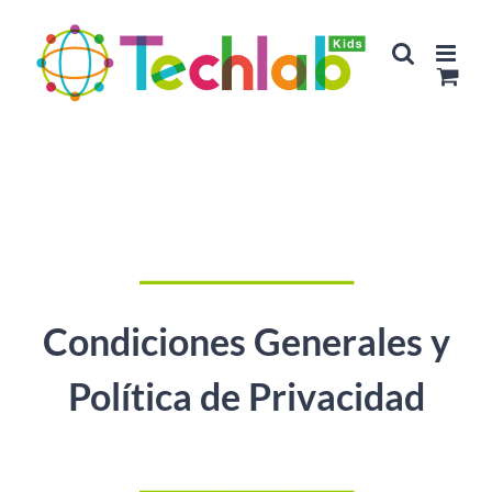
Saltar
al
contenido
_______________
Condiciones Generales y
Política de Privacidad
_______________