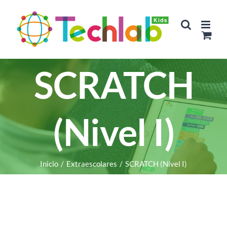
Saltar
al
contenido
SCRATCH
(Nivel I)
Inicio
/
Extraescolares
/
SCRATCH (Nivel I)