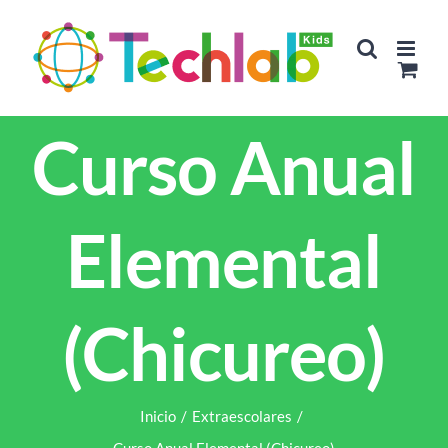
Saltar
al
contenido
Curso Anual
Elemental
(Chicureo)
Inicio
/
Extraescolares
/