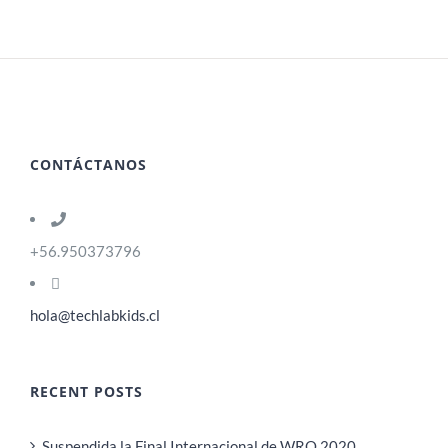
CONTÁCTANOS
+56.950373796
hola@techlabkids.cl
RECENT POSTS
Suspendida la Final Internacional de WRO 2020