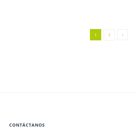
de máquinas motorizadas.
1
2
CONTÁCTANOS